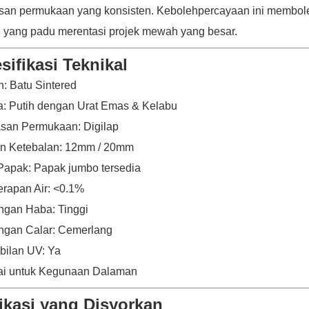
an permukaan yang konsisten. Kebolehpercayaan ini membol
l yang padu merentasi projek mewah yang besar.
sifikasi Teknikal
: Batu Sintered
: Putih dengan Urat Emas & Kelabu
san Permukaan: Digilap
an Ketebalan: 12mm / 20mm
Papak: Papak jumbo tersedia
rapan Air: <0.1%
ngan Haba: Tinggi
ngan Calar: Cemerlang
bilan UV: Ya
ai untuk Kegunaan Dalaman
ikasi yang Disyorkan