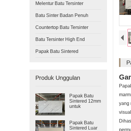
Melentur Batu Tersinter
Batu Sinter Badan Penuh
Countertop Batu Tersinter
Batu Tersinter High End
Papak Batu Sintered
P
Gam
Produk Unggulan
Papak
marma
Papak Batu
Sintered 12mm
yang 
untuk
Countertop
visua
Dihas
Papak Batu
Sintered Luar
permu