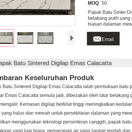
MOQ
50
Papak Batu Sinter Di
belakang putih yang 
hiasan dalaman mewa

Email
apak Batu Sintered Digilap Emas Calacatta
baran Keseluruhan Produk
 Batu Sintered Digilap Emas Calacatta ialah permukaan batu p
r Emas Calacatta semula jadi, dibezakan oleh latar belakang 
mengalir. Kemasan digilap berkilat tinggi meningkatkan keda
l yang halus dan mewah untuk persekitaran dalaman yang mew
ilkan menggunakan teknologi pensinteran canggih, papak batu
kaan yang luar biasa, penyerapan air yang sangat rendah dan k