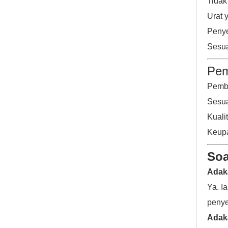
Tidak
Urat 
Penye
Sesua
Pem
Pembu
Sesua
Kuali
Keupa
Soa
Adak
Ya. I
penye
Adak