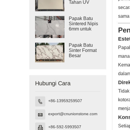
Tahan UV
secar
sama 
Papak Batu
Sintered Nipis
Pen
6mm untuk
Dinding
Este
Papak Batu
Papak
Sinter Format
Besar
mana 
3200×1600
Kemas
dalam
Dire
Hubungi Cara
Tidak
kotor
+86-13959259507

menja
export@cnunionstone.com

Kons
Setia
+86-592-5993507
