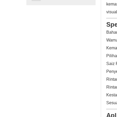
kemas
visua
Spe
Bahan
Warna
Kema
Pilih
Saiz 
Penye
Rinta
Rinta
Kesta
Sesu
Apl