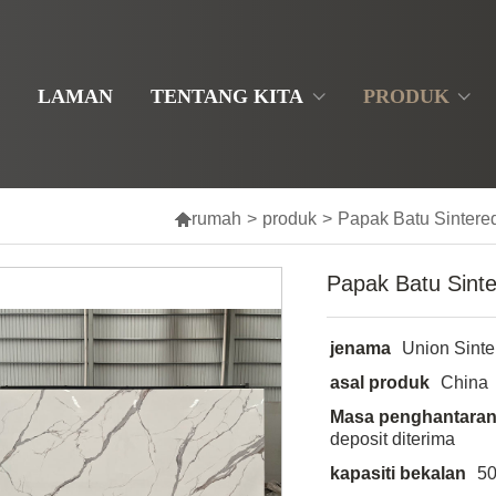
LAMAN
TENTANG KITA
PRODUK

rumah
>
produk
>
Papak Batu Sintere
Papak Batu Sinte
jenama
Union Sinte
asal produk
China
Masa penghantara
deposit diterima
kapasiti bekalan
50