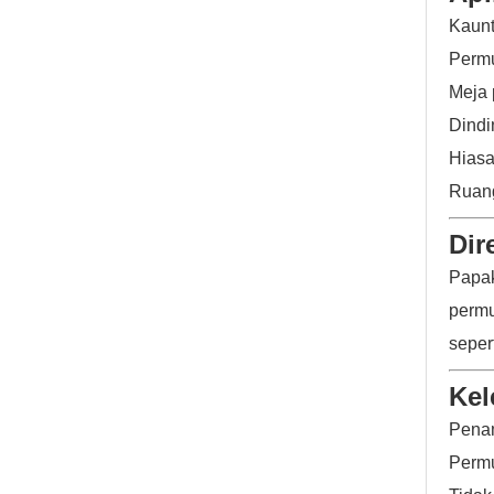
Kaun
Permu
Meja 
Dindi
Hias
Ruang
Dir
Papak
permu
seper
Kel
Penam
Permu