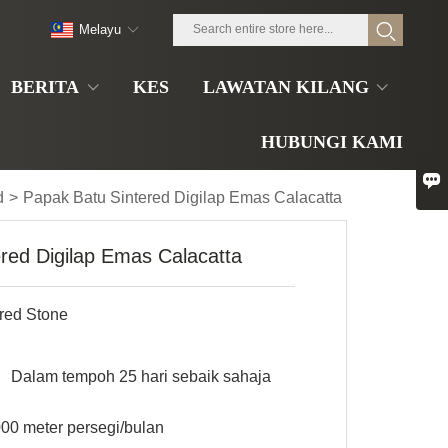
Melayu
BERITA
KES
LAWATAN KILANG
HUBUNGI KAMI

d
>
Papak Batu Sintered Digilap Emas Calacatta
red Digilap Emas Calacatta
red Stone
n
Dalam tempoh 25 hari sebaik sahaja
00 meter persegi/bulan