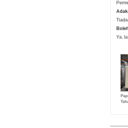
Permu
Adak
Tiada
Boleh
Ya. I
Pap
Tah