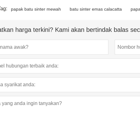
Tag:
papak batu sinter mewah
batu sinter emas calacatta
papa
tkan harga terkini? Kami akan bertindak balas s